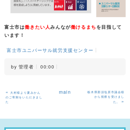
富士市は
働きたい人
みんなが
働けるまち
を目指して
います！
富士市ユニバーサル就労支援センター
by
管理者
00:00
«
main
栃木県那須塩原市議会様
大村様より夏みかん
から視察を受けまし
のご寄附をいただきまし
»
た
た。