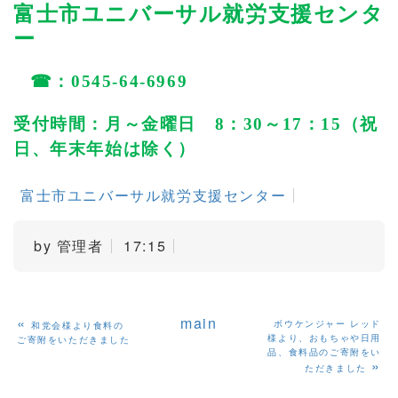
富士市ユニバーサル就労支援センタ
ー
☎
：
0545-64-6969
受付時間：月～金曜日
8
：
30
～
17
：
15
（祝
日、年末年始は除く）
富士市ユニバーサル就労支援センター
by
管理者
17:15
«
main
ボウケンジャー レッド
和党会様より食料の
様より、おもちゃや日用
ご寄附をいただきました
品、食料品のご寄附をい
»
ただきました