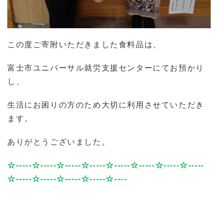
この度ご寄附いただきました食料品は、
富士市ユニバーサル就労支援センターにてお預かり
し、
生活にお困りの方のため大切に利用させていただき
ます。
ありがとうございました。
☆
-----
☆
-----
☆
-----
☆
-----
☆
-----
☆
-----
☆
-----
☆
-----
☆
-----
☆
-----
☆
-----
☆
-----
☆
----