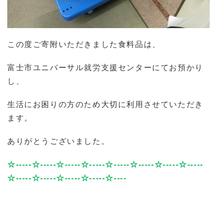
この度ご寄附いただきました食料品は、
富士市ユニバーサル就労支援センターにてお預かり
し、
生活にお困りの方のため大切に利用させていただき
ます。
ありがとうございました。
☆
-----
☆
-----
☆
-----
☆
-----
☆
-----
☆
-----
☆
-----
☆
-----
☆
-----
☆
-----
☆
-----
☆
-----
☆
----