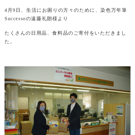
4
月
9
日、生活にお困りの方々のために、
染色万年筆
Successo
の遠藤礼朗様より
たくさんの日用品、食料品
のご寄付をいただきまし
た。